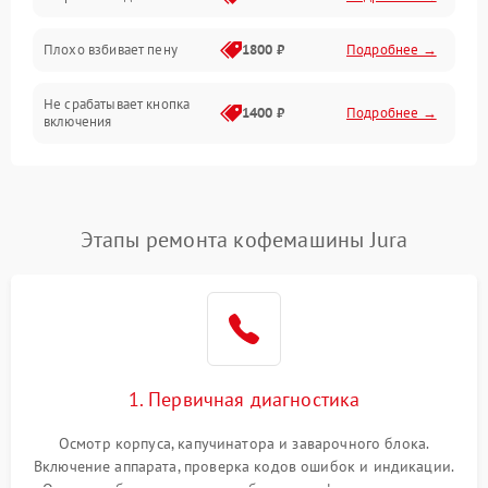
Программное обеспечение
Плохо взбивает пену
1800 ₽
Подробнее →
Не срабатывает кнопка
1400 ₽
Подробнее →
включения
Запах гари при работе
1800 ₽
Подробнее →
Постоянные сбои в работе
1500 ₽
Подробнее →
Этапы ремонта кофемашины Jura
1. Первичная диагностика
Осмотр корпуса, капучинатора и заварочного блока.
Включение аппарата, проверка кодов ошибок и индикации.