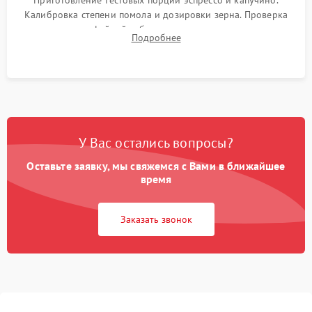
Приготовление тестовых порций эспрессо и капучино.
Калибровка степени помола и дозировки зерна. Проверка
плотности кофейной таблетки, температуры напитка и
Подробнее
качества молочной пены. Контроль отсутствия посторонних
шумов и протечек.
У Вас остались вопросы?
Оставьте заявку, мы свяжемся с Вами в ближайшее
время
Заказать звонок