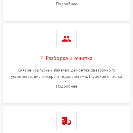
Оценка работы помпы, термоблока и кофемолки на слух.
Подробнее
Измерение температуры и давления воды для выявления
локализации поломки.
2. Разборка и очистка
Снятие корпусных панелей, демонтаж заварочного
устройства, диспенсера и гидросистемы. Глубокая очистка
внутренних узлов от кофейных масел, жмыха и накипи.
Подробнее
Промывка дренажных каналов и фильтров с использованием
специализированной химии.