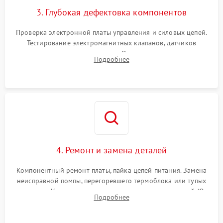
3. Глубокая дефектовка компонентов
Проверка электронной платы управления и силовых цепей.
Тестирование электромагнитных клапанов, датчиков
температуры и расходомера. Оценка степени износа
Подробнее
жерновов кофемолки, уплотнительных колец гидросистемы
и шестерней редуктора.
4. Ремонт и замена деталей
Компонентный ремонт платы, пайка цепей питания. Замена
неисправной помпы, перегоревшего термоблока или тупых
жерновов. Установка новых силиконовых уплотнителей (O-
Подробнее
ring) и тефлоновых трубок для надежного устранения
протечек.