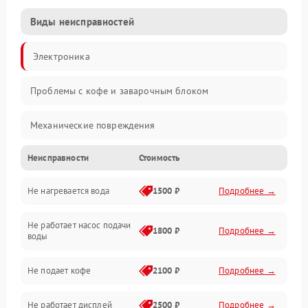
Виды неисправностей
Электроника
Проблемы с кофе и заварочным блоком
Механические повреждения
Неисправности
Стоимость
Прочие неисправности
Не нагревается вода
1500 ₽
Подробнее →
Включение и работа
Не работает насос подачи
Проблемы с водой
1800 ₽
Подробнее →
воды
Проблемы с капучинатором и паром
Не подает кофе
2100 ₽
Подробнее →
Управление и электроника
Не работает дисплей
2500 ₽
Подробнее →