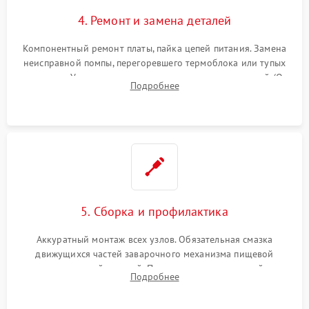
4. Ремонт и замена деталей
Компонентный ремонт платы, пайка цепей питания. Замена
неисправной помпы, перегоревшего термоблока или тупых
жерновов. Установка новых силиконовых уплотнителей (O-
Подробнее
ring) и тефлоновых трубок для надежного устранения
протечек.
5. Сборка и профилактика
Аккуратный монтаж всех узлов. Обязательная смазка
движущихся частей заварочного механизма пищевой
силиконовой смазкой. Проведение программной
Подробнее
декальцинации и очистки системы от кофейных масел.
Надежная фиксация всех соединений.