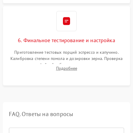
6. Финальное тестирование и настройка
Приготовление тестовых порций эспрессо и капучино.
Калибровка степени помола и дозировки зерна. Проверка
плотности кофейной таблетки, температуры напитка и
Подробнее
качества молочной пены. Контроль отсутствия посторонних
шумов и протечек.
FAQ. Ответы на вопросы