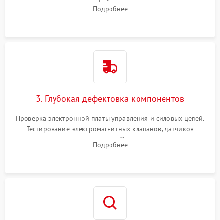
внутренних узлов от кофейных масел, жмыха и накипи.
Подробнее
Промывка дренажных каналов и фильтров с использованием
специализированной химии.
3. Глубокая дефектовка компонентов
Проверка электронной платы управления и силовых цепей.
Тестирование электромагнитных клапанов, датчиков
температуры и расходомера. Оценка степени износа
Подробнее
жерновов кофемолки, уплотнительных колец гидросистемы
и шестерней редуктора.