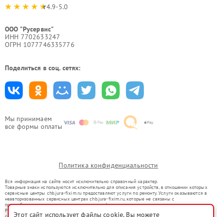
4.9-5.0
ООО "Русервис"
ИНН 7702633247
ОГРН 1077746335776
Поделиться в соц. сетях:
Мы принимаем
все формы оплаты
Политика конфиденциальности
Вся информация на сайте носит исключительно справочный характер.
Товарные знаки используются исключительно для описания устройств, в отношении которых
сервисные центры chb.jura-fixim.ru предоставляют услуги по ремонту. Услуги оказываются в
неавторизованных сервисных центрах chb.jura-fixim.ru, которые не связаны с
правообладателями товарных знаков или их официальными представителями.
Ремонт осуществляется для устройств, уже введенных в гражданский оборот в соответствии
Этот сайт использует файлы cookie. Вы можете
со статьей 1487 ГК РФ.