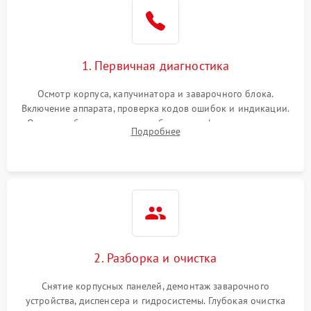
1. Первичная диагностика
Осмотр корпуса, капучинатора и заварочного блока.
Включение аппарата, проверка кодов ошибок и индикации.
Оценка работы помпы, термоблока и кофемолки на слух.
Подробнее
Измерение температуры и давления воды для выявления
локализации поломки.
2. Разборка и очистка
Снятие корпусных панелей, демонтаж заварочного
устройства, диспенсера и гидросистемы. Глубокая очистка