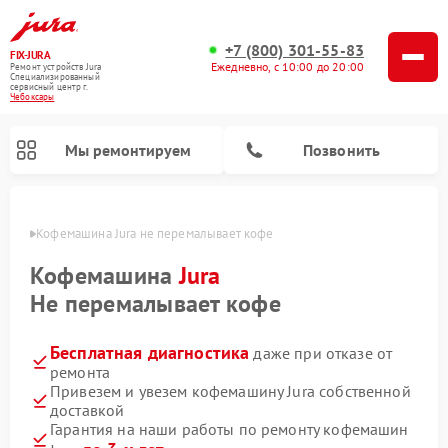
+7 (800) 301-55-83
FIX-JURA
Ежедневно, с 10:00 до 20:00
Ремонт устройств Jura
Специализированный
cервисный центр г.
Чебоксары
Мы ремонтируем
Позвонить
сарах
Кофемашина Jura не перемалывает кофе
Кофемашина
Jura
Не перемалывает кофе
Бесплатная диагностика
даже при отказе от
ремонта
Привезем и увезем кофемашину Jura собственной
доставкой
Гарантия на наши работы по ремонту кофемашин